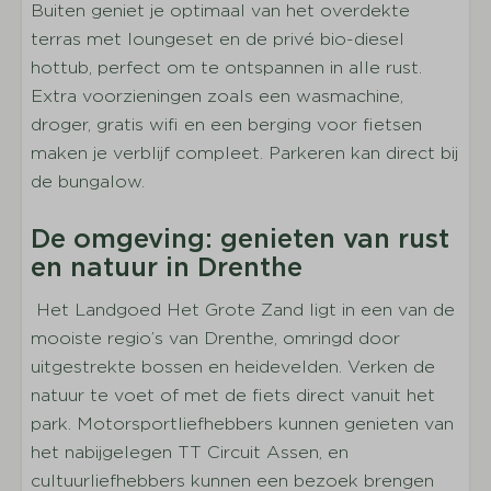
Buiten geniet je optimaal van het overdekte
Aantal éénpersoonsbedden: 6
terras met loungeset en de privé bio-diesel
Inclusief bedlinnen per geboekt persoon
hottub, perfect om te ontspannen in alle rust.
Harde vloeren op de slaapkamers
Extra voorzieningen zoals een wasmachine,
Boxspringbedden
droger, gratis wifi en een berging voor fietsen
Televisie op slaapkamer
maken je verblijf compleet. Parkeren kan direct bij
de bungalow.
Sanitair
Tweede badkamer
De omgeving: genieten van rust
Aantal badkamers: 2
en natuur in Drenthe
Wastafel
Het Landgoed Het Grote Zand ligt in een van de
Aantal aparte toiletten: 2
mooiste regio’s van Drenthe, omringd door
Badkamer boven (1)
uitgestrekte bossen en heidevelden. Verken de
Regendouche
natuur te voet of met de fiets direct vanuit het
Bubbelbad
park. Motorsportliefhebbers kunnen genieten van
Badkamer beneden (1)
het nabijgelegen TT Circuit Assen, en
Douche
cultuurliefhebbers kunnen een bezoek brengen
Apart toilet