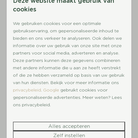
Deze website maakt gebruik van
toegestaan om werknemers van bedrijven in onze
Peuterbad
cookies
accommodaties onder te brengen. Indien wij toch
Buitenspeeltuin
constateren dat er werknemers worden
Fietsverhuur
We gebruiken cookies voor een optimale
gehuisvest (direct of door derden) dan zullen wij
Animatie
gebruikservaring, om gepersonaliseerde inhoud te
deze personen per direct de toegang tot het
bieden en ons verkeer te analyseren. Ook delen we
Binnenzwembad
park ontzeggen zonder restitutie van de betaalde
informatie over uw gebruik van onze site met onze
Café
sommen/waarborg.
partners voor social media, adverteren en analyse.
Restaurant
Deze partners kunnen deze gegevens combineren
Energielabel:
met andere informatie die u aan ze heeft verstrekt
of die ze hebben verzameld op basis van uw gebruik
van hun diensten. Bekijk voor meer informatie ons
privacybeleid
.
Google
gebruikt cookies voor
Daarom Landgoed Het Grote
gepersonaliseerde advertenties. Meer weten? Lees
Zand
ons privacybeleid.
Alles accepteren
Ontdek Drenthe
Zelf instellen
Gelegen in hartje Drenthe: Natuur, Assen én TT