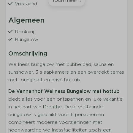
Toon meer ↓
Vrijstaand
Algemeen
Rookvrij
Bungalow
Wasmachine
Omschrijving
Wasdroger
Gratis Wifi
Wellness bungalow met bubbelbad, sauna en
sunshower, 3 slaapkamers en een overdekt terras
Wonen
met loungeset én privé hottub.
Zithoek
De Vennenhof Wellness Bungalow met hottub
Flatscreen TV
biedt alles voor een ontspannen en luxe vakantie
in het hart van Drenthe. Deze vrijstaande
Keuken
bungalow is geschikt voor 6 personen en
combineert moderne voorzieningen met
Keukengerei
hoogwaardige wellnessfaciliteiten zoals een