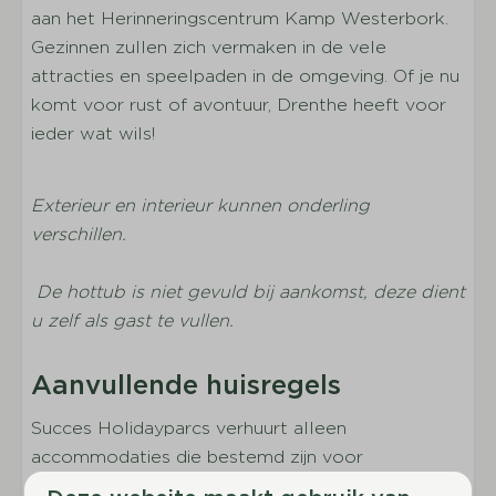
aan het Herinneringscentrum Kamp Westerbork.
Ligbad
Gezinnen zullen zich vermaken in de vele
Toilet in badkamer
attracties en speelpaden in de omgeving. Of je nu
komt voor rust of avontuur, Drenthe heeft voor
Buiten
ieder wat wils!
Aantal parkeerplaatsen bij de vakantiewoning :
1
Exterieur en interieur kunnen onderling
Fietsenstalling
verschillen.
Parkeerplaats bij vakantiewoning
Overdekt terras
De hottub is niet gevuld bij aankomst, deze dient
Tuin
u zelf als gast te vullen.
Berging
Loungeset
Aanvullende huisregels
Parasol
Tuinmeubilair
Succes Holidayparcs verhuurt alleen
accommodaties die bestemd zijn voor
Parkfaciliteiten
recreatieve verhuur. Het is derhalve niet