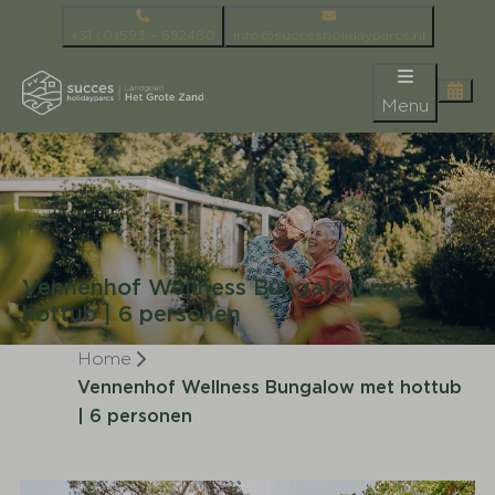
+31 (0)593 – 592480
info@succesholidayparcs.nl
Menu
Vennenhof Wellness Bungalow met
hottub | 6 personen
Home
Vennenhof Wellness Bungalow met hottub
| 6 personen