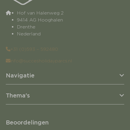
Hof van Halenweg 2
9414 AG Hooghalen
Drenthe
Nederland
+31 (0)593 – 592480
info@succesholidayparcs.nl
Navigatie
Thema's
Beoordelingen