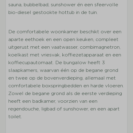
Compleet ingerichte keuken
sauna, bubbelbad, sunshower én een sfeervolle
Servies
bio-diesel gestookte hottub in de tuin.
Bestek
Drinkglazen
De comfortabele woonkamer beschikt over een
Pannen
aparte eethoek en een open keuken, compleet
Eettafel
uitgerust met een vaatwasser, combimagnetron,
Koffiezetapparaat
koelkast met vriesvak, koffiezetapparaat en een
Waterkoker
koffiecupautomaat. De bungalow heeft 3
Koelkast+vriesvak
slaapkamers, waarvan één op de begane grond
Gaskookplaat
en twee op de bovenverdieping, allemaal met
Combi magnetron
comfortabele boxspringbedden en harde vloeren.
Vaatwasser
Zowel de begane grond als de eerste verdieping
Slapen
heeft een badkamer, voorzien van een
regendouche, ligbad of sunshower, en een apart
Aantal slaapkamers: 3
toilet.
Aantal slaapkamers op de begane grond: 1
Aantal slaapkamers bovenverdieping(en): 2