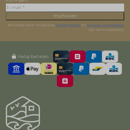
Inschrijven
Beveiligd door reCaptcha,
privacybeleid
en
servicevoorwaarden
zijn van toepassing.
Veilig betalen