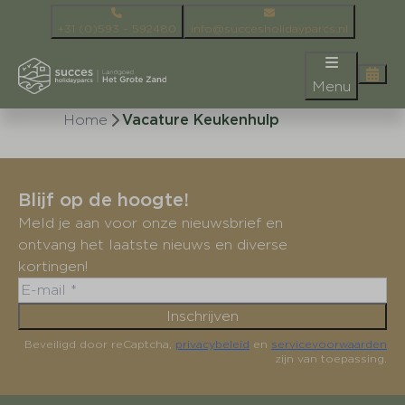
+31 (0)593 – 592480
info@succesholidayparcs.nl
Menu
Home
Vacature Keukenhulp
Blijf op de hoogte!
Meld je aan voor onze nieuwsbrief en
ontvang het laatste nieuws en diverse
kortingen!
Inschrijven
Beveiligd door reCaptcha,
privacybeleid
en
servicevoorwaarden
zijn van toepassing.